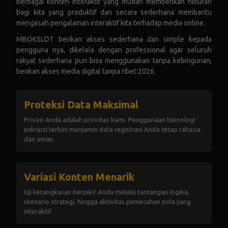
berbagai konten interaktif yang mudah memberikan hiburan
bagi kita yang produktif dan secara sederhana membantu
mengasah pengalaman interaktif kita terhadap media online.
MBOKSLOT berikan akses sederhana dan simple kepada
pengguna nya, dikelola dengan professional agar seluruh
rakyat sederhana pun bisa menggunakan tanpa kebingunan,
berikan akses media digital tanpa ribet 2026.
Proteksi Data Maksimal
Privasi Anda adalah prioritas kami. Penggunaan teknologi
enkripsi terkini menjamin data registrasi Anda tetap rahasia
dan aman.
Variasi Konten Menarik
Uji ketangkasan berpikir Anda melalui tantangan logika,
skenario strategi, hingga aktivitas pemecahan pola yang
interaktif.