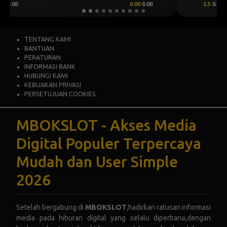
2.5
0.87
-2.5
0.97
TENTANG KAMI
BANTUAN
PERATURAN
INFORMASI BANK
HUBUNGI KAMI
KEBIJAKAN PRIVASI
PERSETUJUAN COOKIES
MBOKSLOT - Akses Media
Digital Populer Terpercaya
Mudah dan User Simple
2026
Setelah bergabung di
MBOKSLOT
,hadirkan ratusan informasi
media pada hiburan digital yang selalu diperbarui,dengan