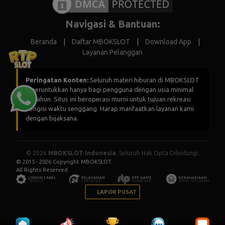
Navigasi & Bantuan:
Beranda
|
Daftar MBOKSLOT
|
Download App
|
Layanan Pelanggan
Peringatan Konten:
Seluruh materi hiburan di MBOKSLOT
diperuntukkan hanya bagi pengguna dengan usia minimal
18 tahun. Situs ini beroperasi murni untuk tujuan rekreasi
pengisi waktu senggang. Harap manfaatkan layanan kami
dengan bijaksana.
© 2026
MBOKSLOT Indonesia
. Seluruh Hak Cipta Dilindungi.
© 2015 - 2026 Copyright MBOKSLOT.
All Rights Reserved.
LAPOR PUSAT