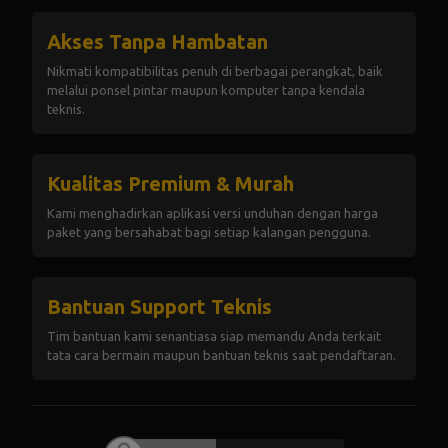
Akses Tanpa Hambatan
Nikmati kompatibilitas penuh di berbagai perangkat, baik
melalui ponsel pintar maupun komputer tanpa kendala
teknis.
Kualitas Premium & Murah
Kami menghadirkan aplikasi versi unduhan dengan harga
paket yang bersahabat bagi setiap kalangan pengguna.
Bantuan Support Teknis
Tim bantuan kami senantiasa siap memandu Anda terkait
tata cara bermain maupun bantuan teknis saat pendaftaran.