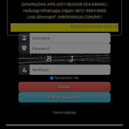
DOWNLOAD APK ANTI BLOKIR SEKARANG !
Hubungi Whatsapp 24jam: 0813-6864-8066
Link Alternatif : MBOKNINJA.COM/MS !
BERMAIN DI APK DAN LINK ALTE
Remember Me
Masuk
Daftar Sekarang
Desktop
Wap