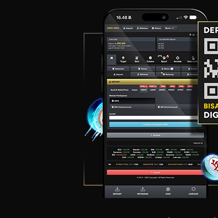
Alchemy Quest
Ca
Jackpot
Fiery Sevens Hot 50
Brothers Kingdom 2