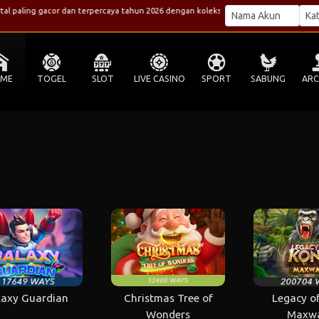
acor dan terpercaya tahun 2026 dengan koleksi permainan lengkap, akses cepat, pe
ME
TOGEL
SLOT
LIVE CASINO
SPORT
SABUNG
ARC
laxy Guardian
Christmas Tree of
Legacy o
Wonders
Maxw