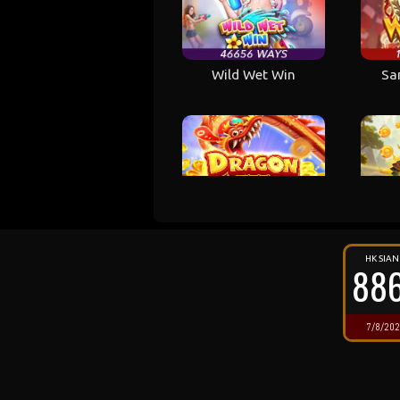
Wild Wet Win
Sa
Dragon Wish
Lega
HK SIA
88
7/8/20
Fruit Ninja Fury