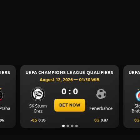
Up
olden Pixiu
5 Fortune Dragons
Mister Ca
IERS
E-FOOTBALL F24 INTERNATIONAL
E-FO
FRIENDLY
August 8, 2026 — 06:00 WIB
1 : 0
Saint-
 Sevens Exclusive
Mayan Gems
Fruits 
e-Li
oise
BET NOW
e-Argentina
e-Denmark
1.00
0.0
0.00
0.79
0.00
0.73