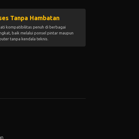
ses Tanpa Hambatan
Monkey
FaFaFa2
ati kompatibilitas penuh di berbagai
ngkat, baik melalui ponsel pintar maupun
uter tanpa kendala teknis.
Mon Go
Jungle King
ortune
ZEUS
an