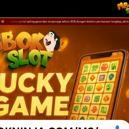
ing gacor dan terpercaya tahun 2026 dengan koleksi permainan lengkap, akses cepat, peluang jackp