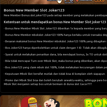
Ketentuan untuk mendapatkan bonus New Member Slot joker123 s
- Bonus New Member Mbok Slot Joker123 diberikan 1x kepada member yang baru
- Bonus New Member mbokslot Joker123 100% hanya berlaku untuk transaksi dep
- Besaran maksimal bonus New Member mbokslot Joker123 100% yang dibagikan s
- Bos Joker123 hanya diperbolehkan untuk claim dengan 1 ID. Tidak akan dibagikan
- Syarat untuk melakukan penarikan dana, bila mendapat bonus, 3x TO untuk slot
- Bila tidak mencapai Turn over Mbok Slot, maka bonus yang diberikan, akan dip
- Bos Joker123 yang claim mbok slot 100%, tidak melakukan kecurangan dalam pe
- Keputusan Mbok Slot bersifat mutlak dan tidak bisa di komplain oleh siapapun.
- Promo dari Mbok Slot bisa dan boleh berubah sewaktu-waktu, sehingga para bos
Mbok Slot menjamin setiap bos untuk bermain di dunia slot Gacor777.