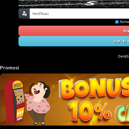
Ma
Daftar 
Deskt
Promosi
Bonus Bonus Maen Sabung Ayam Sama Mbok
Mbokslot
menyediakan bonus cashback 10% untuk games sabung ayam tajen
Syarat Bonus Cashback 10% sabung ayam :