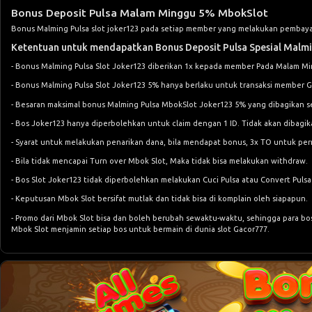
- Bonus Malming Pulsa Slot Joker123 diberikan 1x kepada member Pada Malam Min
- Bonus Malming Pulsa Slot Joker123 5% hanya berlaku untuk transaksi member Ga
- Besaran maksimal bonus Malming Pulsa MbokSlot Joker123 5% yang dibagikan se
- Bos Joker123 hanya diperbolehkan untuk claim dengan 1 ID. Tidak akan dibagika
- Syarat untuk melakukan penarikan dana, bila mendapat bonus, 3x TO untuk per
- Bila tidak mencapai Turn over Mbok Slot, Maka tidak bisa melakukan withdraw.
- Bos Slot Joker123 tidak diperbolehkan melakukan Cuci Pulsa atau Convert Pulsa
- Keputusan Mbok Slot bersifat mutlak dan tidak bisa di komplain oleh siapapun.
- Promo dari Mbok Slot bisa dan boleh berubah sewaktu-waktu, sehingga para bos
Mbok Slot menjamin setiap bos untuk bermain di dunia slot Gacor777.