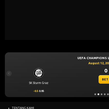
UEFA CHAMPIONS 
August 12, 20
0 
Previous
BET
SK Sturm Graz
-0.5
0.95
TENTANG KAMI
BANTUAN
PERATURAN
INFORMASI BANK
HUBUNGI KAMI